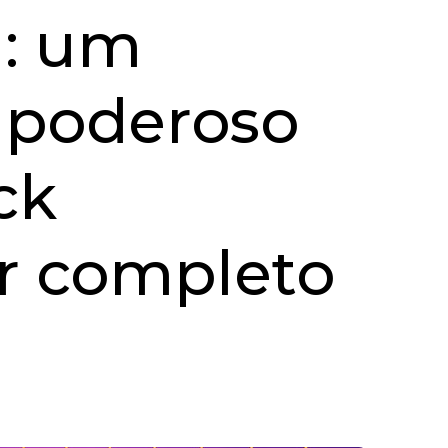
a: um
, poderoso
ck
or completo