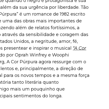
te quando o negro é protagonista e sua
, além da sua urgência por liberdade. Tão
 Púrpura” é um romance de 1982 escrito
de uma das obras mais importantes de
trazendo além de relatos fortíssimos, a
 através da sensibilidade e coragem das
tados Unidos, a negritude, amor, fé,
 presentear e inspirar o musical
“A Cor
ado por Oprah Winfrey e Woophi
rg, A Cor Púrpura agora ressurge com o
entos e, principalmente, a direção de
 para os novos tempos e a mesma força
tória tanto literária quanto
comigo mais um pouquinho que
ncipais sentimentos do longa.