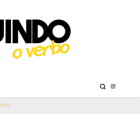
éries, Livros,
 Erick Sant Ana e Alison Henrique.
ma
tica}