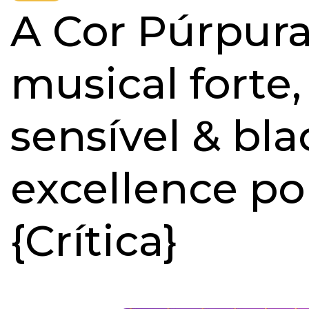
A Cor Púrpur
musical forte
sensível & bla
excellence p
{Crítica}