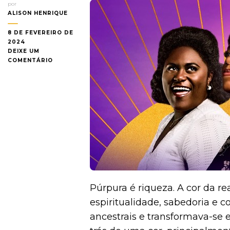
por
ALISON HENRIQUE
8 DE FEVEREIRO DE
2024
DEIXE UM
EM
COMENTÁRIO
A
COR
PÚRPURA:
UM
MUSICAL
FORTE,
PODEROSO
SENSÍVEL
&
BLACK
EXCELLENCE
POR
COMPLETO
Púrpura é riqueza. A cor da re
{CRÍTICA}
espiritualidade, sabedoria e c
ancestrais e transformava-se e