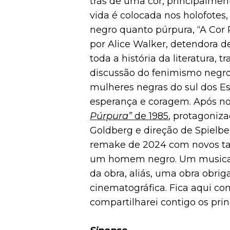
trás de uma cor, principalmen
vida é colocada nos holofotes
negro quanto púrpura, “A Cor
por Alice Walker, detendora 
toda a história da literatura, 
discussão do fenimismo negro
mulheres negras do sul dos Es
esperança e coragem. Após nos
Púrpura”
de 1985
, protagoniz
Goldberg e direção de Spielbe
remake de 2024 com novos tal
um homem negro. Um musical
da obra, aliás, uma obra obriga
cinematográfica. Fica aqui 
compartilharei contigo os pri