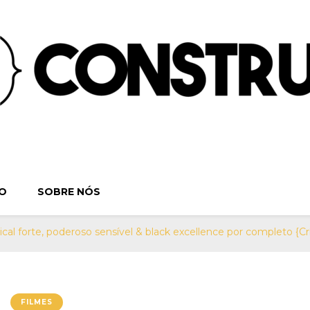
ruindo o Verbo | S
. Séries, Livros, Teatro e Cinema. Sinta-se em casa! Por:
O
SOBRE NÓS
Teatro e Cine
al forte, poderoso sensível & black excellence por completo {Crí
FILMES