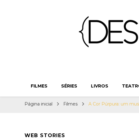
{Des}Const
Desconstruindo a Cultura Pop há mais de 11 anos
FILMES
SÉRIES
LIVROS
TEATR
Página inicial
Filmes
A Cor Púrpura: um music
WEB STORIES