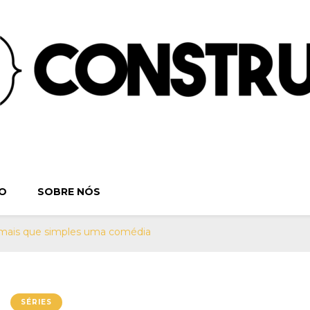
ruindo o Verbo | S
. Séries, Livros, Teatro e Cinema. Sinta-se em casa! Por:
O
SOBRE NÓS
Teatro e Cine
 mais que simples uma comédia
SÉRIES