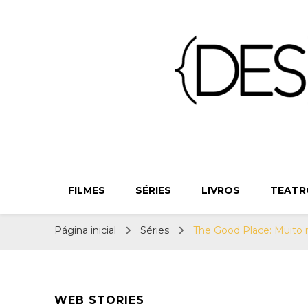
{Des}Const
Desconstruindo a Cultura Pop há mais de 11 anos
FILMES
SÉRIES
LIVROS
TEATR
Página inicial
Séries
The Good Place: Muito
WEB STORIES