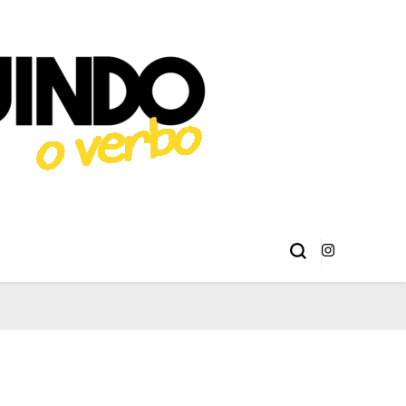
éries, Livros,
 Erick Sant Ana e Alison Henrique.
ma