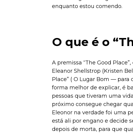
GOOD
enquanto estou comendo.
PLACE:
MUITO
MAIS
QUE
SIMPLES
UMA
O que é o “T
COMÉDIA
A premissa “The Good Place”,
Eleanor Shellstrop (Kristen Bel
Place” ( O Lugar Bom — para q
forma melhor de explicar, é b
pessoas que tiveram uma vida 
próximo consegue chegar qua
Eleonor na verdade foi uma pe
está ali por engano e decide
depois de morta, para que q