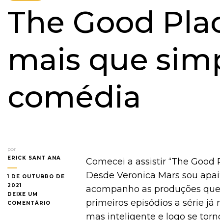
The Good Plac
mais que sim
comédia
por
ERICK SANT ANA
Comecei a assistir “The Good P
Desde Veronica Mars sou apai
1 DE OUTUBRO DE
2021
acompanho as produções que e
DEIXE UM
primeiros episódios a série já
EM
COMENTÁRIO
THE
mas inteligente e logo se torno