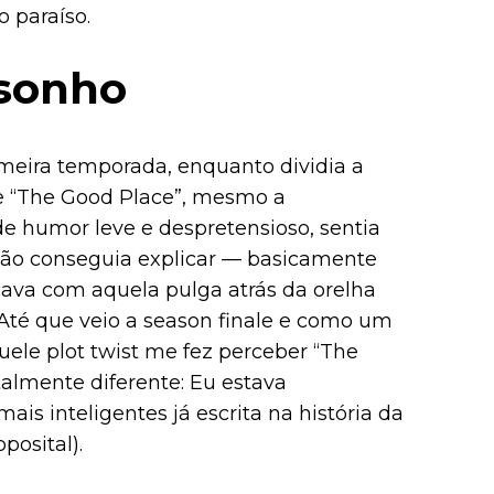
o paraíso.
 sonho
meira temporada, enquanto dividia a
e “The Good Place”, mesmo a
 humor leve e despretensioso, sentia
 não conseguia explicar — basicamente
cava com aquela pulga atrás da orelha
 Até que veio a season finale e como um
quele plot twist me fez perceber “The
almente diferente: Eu estava
is inteligentes já escrita na história da
posital).