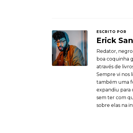
ESCRITO POR
Erick Sa
Redator, negro
boa coquinha ge
através de livro
Sempre vi nos 
também uma for
expandiu para o
sem ter com que
sobre elas na i