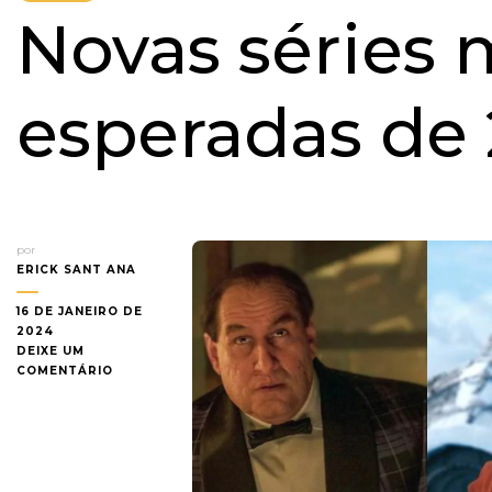
Novas séries 
esperadas de
por
ERICK SANT ANA
16 DE JANEIRO DE
2024
DEIXE UM
EM
COMENTÁRIO
NOVAS
SÉRIES
MAIS
ESPERADAS
DE
2024