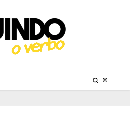
éries, Livros,
 Erick Sant Ana e Alison Henrique.
ma