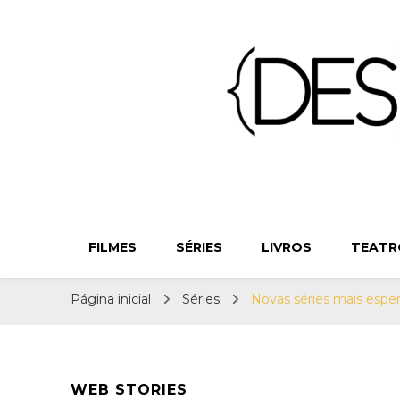
{Des}Const
Desconstruindo a Cultura Pop há mais de 11 anos
FILMES
SÉRIES
LIVROS
TEATR
Página inicial
Séries
Novas séries mais espe
WEB STORIES