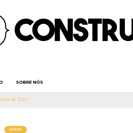
ruindo o Verbo | S
. Séries, Livros, Teatro e Cinema. Sinta-se em casa! Por:
O
SOBRE NÓS
Teatro e Cine
radas de 2024
SÉRIES