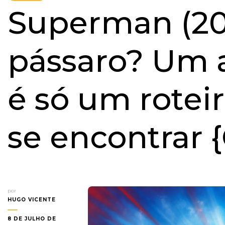
Superman (20
pássaro? Um a
é só um rotei
se encontrar {
por
HUGO VICENTE
8 DE JULHO DE