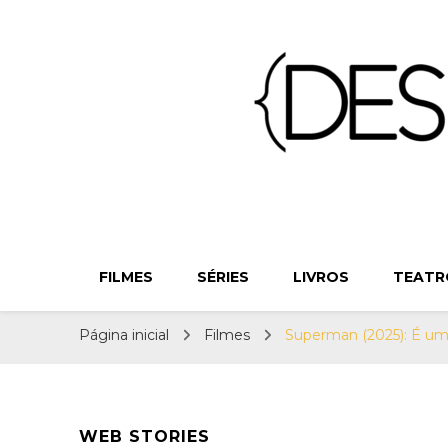
{Des}Const
Desconstruindo a Cultura Pop há mais de 11 anos
FILMES
SÉRIES
LIVROS
TEATR
Página inicial
Filmes
Superman (2025): É um 
WEB STORIES