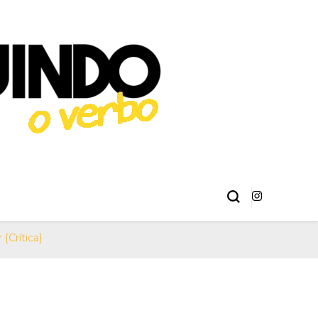
éries, Livros,
 Erick Sant Ana e Alison Henrique.
ma
{Crítica}