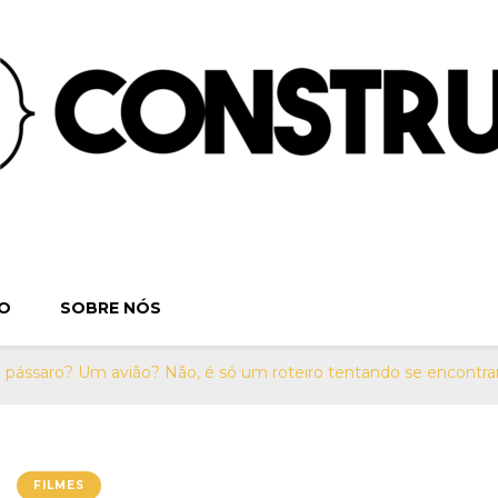
ruindo o Verbo | S
. Séries, Livros, Teatro e Cinema. Sinta-se em casa! Por:
O
SOBRE NÓS
Teatro e Cine
pássaro? Um avião? Não, é só um roteiro tentando se encontrar 
FILMES