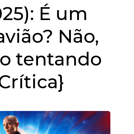
25): É um
vião? Não,
ro tentando
Crítica}