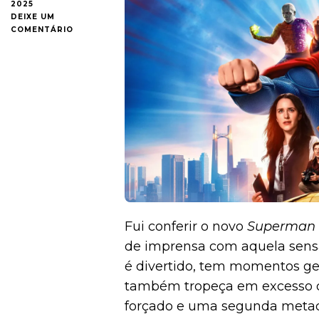
2025
DEIXE UM
EM
COMENTÁRIO
SUPERMAN
(2025):
É
UM
PÁSSARO?
UM
AVIÃO?
NÃO,
É
SÓ
UM
ROTEIRO
TENTANDO
SE
ENCONTRAR
Fui conferir o novo
Superman
{CRÍTICA}
de imprensa com aquela sensa
é divertido, tem momentos 
também tropeça em excesso 
forçado e uma segunda meta