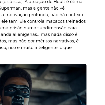
o (e só isso). A atuação de Hoult é ótima,
o Superman, mas a gente não vê
ssa motivação profunda, não há contexto
 ele tem. Ele controla macacos treinados
a uma prisão numa subdimensão para
omanda alienígenas… mas nada disso é
dos, mas não por méritos narrativos, é
, rico e muito inteligente, o que