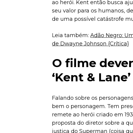
ao herói. Kent então busca aj
seu valor para os humanos, d
de uma possível catástrofe mun
Leia também:
Adão Negro: Um
de Dwayne Johnson {Crítica}
O filme deve
‘Kent & Lane’
Falando sobre os personagens
bem o personagem. Tem presen
remete ao herói criado em 19
proposta do diretor sobre a q
justiça do Superman (coisa q