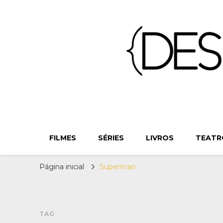
{Des}Const
Desconstruindo a Cultura Pop há mais de 11 anos
FILMES
SÉRIES
LIVROS
TEATR
Página inicial
Superman
TAG