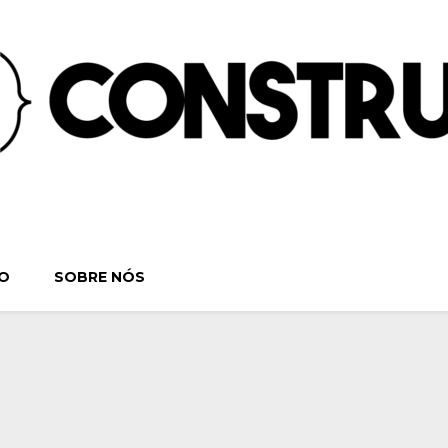
ruindo o Verbo | S
. Séries, Livros, Teatro e Cinema. Sinta-se em casa! Por:
O
SOBRE NÓS
Teatro e Cine