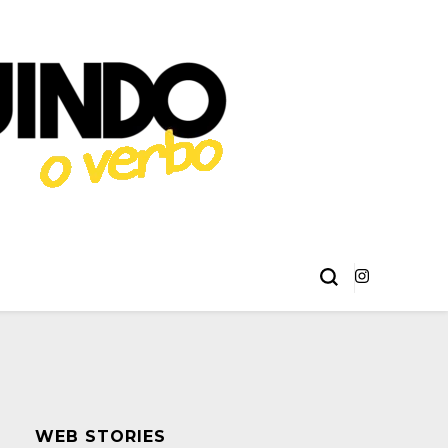
éries, Livros,
 Erick Sant Ana e Alison Henrique.
ma
WEB STORIES