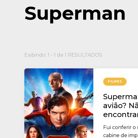
Superman
Exibindo: 1 - 1 de 1 RESULTADOS
FILMES
Superman
avião? Nã
encontrar
Fui conferir 
cabine de imp