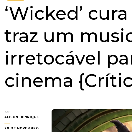
‘Wicked’ cura
traz um music
irretocável pa
cinema {Crític
por
ALISON HENRIQUE
20 DE NOVEMBRO