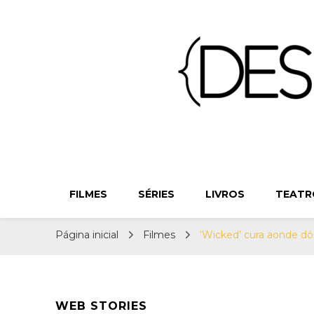
{Des}Const
Desconstruindo a Cultura Pop há mais de 11 anos
FILMES
SÉRIES
LIVROS
TEATR
Página inicial
Filmes
‘Wicked’ cura aonde dói
WEB STORIES