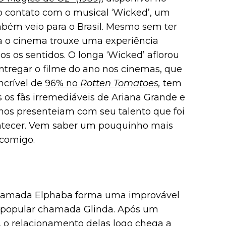
o contato com o musical ‘Wicked’, um
bém veio para o Brasil. Mesmo sem ter
ra o cinema trouxe uma experiência
s os sentidos. O longa ‘Wicked’ aflorou
ntregar o filme do ano nos cinemas, que
ncrível de
96% no
Rotten Tomatoes
,
tem
 os fãs irremediáveis de Ariana Grande e
e nos presenteiam com seu talento que foi
ontecer. Vem saber um pouquinho mais
a comigo.
chamada Elphaba forma uma improvável
popular chamada Glinda. Após um
 o relacionamento delas logo chega a