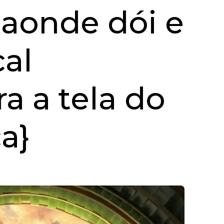
 aonde dói e
al
ra a tela do
a}