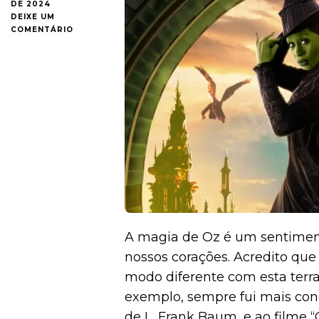
DE 2024
DEIXE UM
EM
COMENTÁRIO
‘WICKED’
CURA
AONDE
DÓI
E
TRAZ
UM
MUSICAL
IRRETOCÁVEL
PARA
A
TELA
DO
CINEMA
{CRÍTICA}
A magia de Oz é um sentimen
nossos corações. Acredito qu
modo diferente com esta terra
exemplo, sempre fui mais con
de L. Frank Baum, e ao filme
“