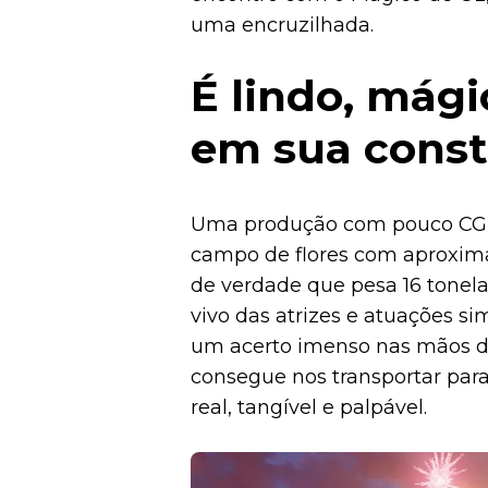
uma encruzilhada.
É lindo, mág
em sua con
Uma produção com pouco CGI
campo de flores com aproxim
de verdade que pesa 16 tonel
vivo das atrizes e atuações s
um acerto imenso nas mãos do
consegue nos transportar p
real, tangível e palpável.