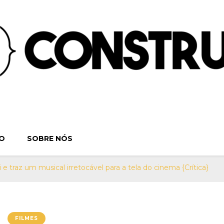
ruindo o Verbo | S
. Séries, Livros, Teatro e Cinema. Sinta-se em casa! Por:
O
SOBRE NÓS
Teatro e Cine
 e traz um musical irretocável para a tela do cinema {Crítica}
FILMES