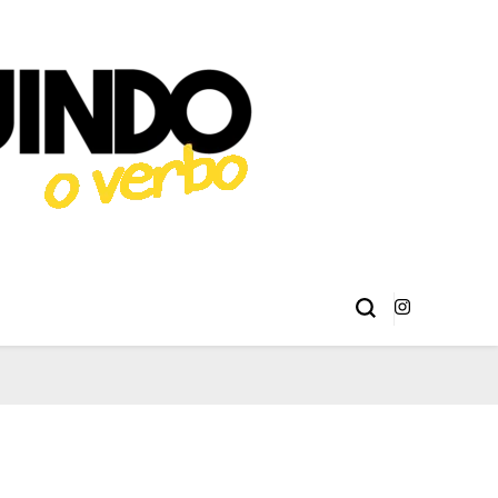
éries, Livros,
 Erick Sant Ana e Alison Henrique.
ma