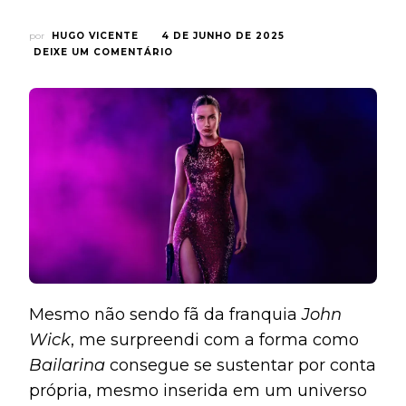
por
HUGO VICENTE
4 DE JUNHO DE 2025
EM
DEIXE UM COMENTÁRIO
‘BAILARINA’:
UMA
TRAMA
BATIDA,
MAS
REVESTIDA
DE
BOA
ESTÉTICA
E
MUITA
AÇÃO!
{CRÍTICA}
Mesmo não sendo fã da franquia
John
Wick
, me surpreendi com a forma como
Bailarina
consegue se sustentar por conta
própria, mesmo inserida em um universo