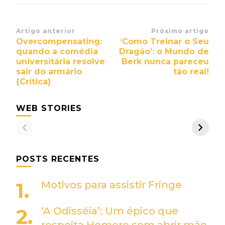
Navegação
Artigo anterior
Próximo artigo
Overcompensating:
‘Como Treinar o Seu
de
quando a comédia
Dragão’: o Mundo de
post
universitária resolve
Berk nunca pareceu
sair do armário
tão real!
{Crítica}
WEB STORIES
POSTS RECENTES
Motivos para assistir Fringe
‘A Odisséia’: Um épico que
respeita Homero sem abrir mão