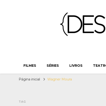
{Des}Const
Desconstruindo a Cultura Pop há mais de 11 anos
FILMES
SÉRIES
LIVROS
TEATR
Página inicial
Wagner Moura
TAG