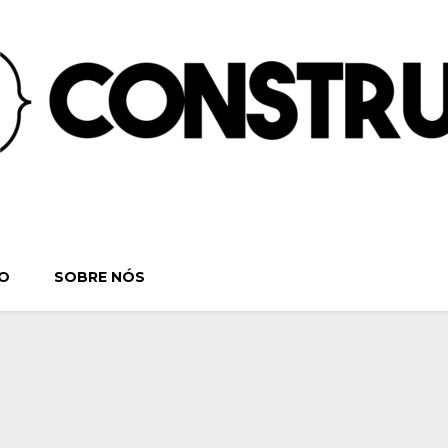
ruindo o Verbo | S
. Séries, Livros, Teatro e Cinema. Sinta-se em casa! Por:
O
SOBRE NÓS
Teatro e Cine