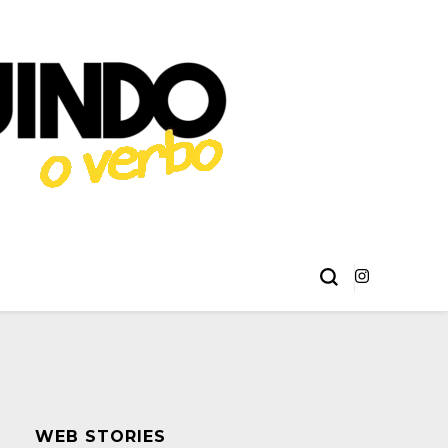
éries, Livros,
 Erick Sant Ana e Alison Henrique.
ma
WEB STORIES