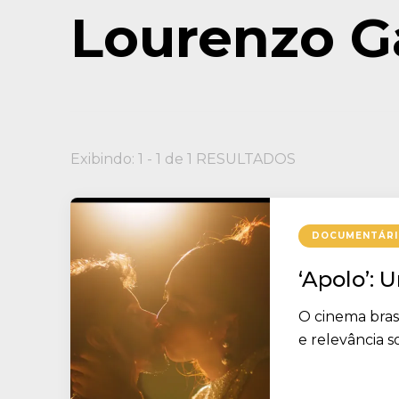
Lourenzo G
Exibindo: 1 - 1 de 1 RESULTADOS
DOCUMENTÁR
‘Apolo’: 
O cinema bra
e relevância s