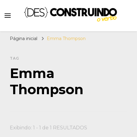
{Des}Construindo o
Desconstruindo a Cultura Pop há mais de 11
Verbo | Séries, Livros,
Página inicial
Emma Thompson
anos. Séries, Livros, Teatro e Cinema. Sinta-
Teatro e Cinema
se em casa! Por: Erick Sant Ana e Alison
Henrique.
TAG
Emma
Thompson
Exibindo: 1 - 1 de 1 RESULTADOS