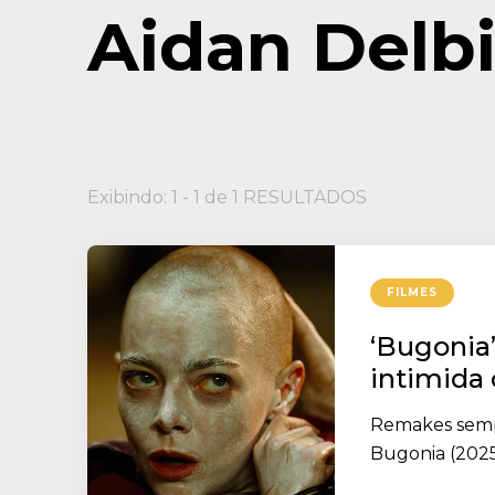
Aidan Delbi
Exibindo: 1 - 1 de 1 RESULTADOS
FILMES
‘Bugonia
intimida 
Remakes semp
Bugonia (2025)