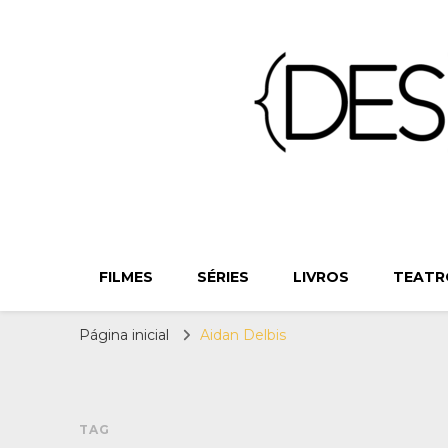
{Des}Const
Desconstruindo a Cultura Pop há mais de 11 anos
FILMES
SÉRIES
LIVROS
TEATR
Página inicial
Aidan Delbis
TAG