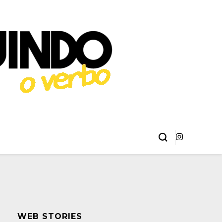
éries, Livros,
 Erick Sant Ana e Alison Henrique.
ma
WEB STORIES