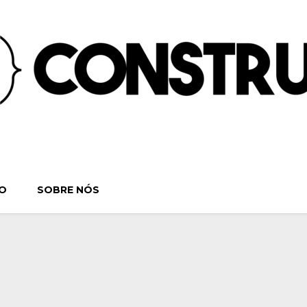
ruindo o Verbo | S
. Séries, Livros, Teatro e Cinema. Sinta-se em casa! Por:
O
SOBRE NÓS
Teatro e Cine