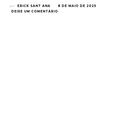
por
ERICK SANT ANA
8 DE MAIO DE 2025
EM
DEIXE UM COMENTÁRIO
KARATÊ
KID:
LENDAS
–
TUDO
QUE
VOCÊ
PRECISA
SABER
SOBRE
A
FRANQUIA
ANTES
DO
NOVO
FILME