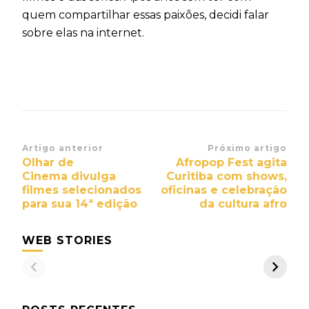
quem compartilhar essas paixões, decidi falar
sobre elas na internet.
Navegação
Artigo anterior
Próximo artigo
Olhar de
Afropop Fest agita
de
Cinema divulga
Curitiba com shows,
post
filmes selecionados
oficinas e celebração
para sua 14ª edição
da cultura afro
WEB STORIES