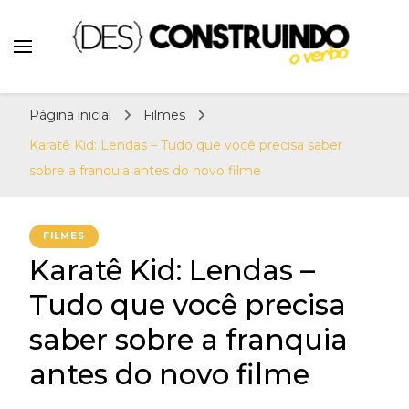
Teatro e Cinema
{Des}Construindo o
Desconstruindo a Cultura Pop há mais de 11
Verbo | Séries, Livros,
Página inicial
Filmes
anos. Séries, Livros, Teatro e Cinema. Sinta-
Teatro e Cinema
se em casa! Por: Erick Sant Ana e Alison
Karatê Kid: Lendas – Tudo que você precisa saber
Henrique.
sobre a franquia antes do novo filme
FILMES
Karatê Kid: Lendas –
Tudo que você precisa
saber sobre a franquia
antes do novo filme