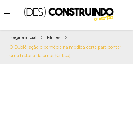
Teatro e Cinema
{Des}Construindo o
Desconstruindo a Cultura Pop há mais de 11
Verbo | Séries, Livros,
Página inicial
Filmes
anos. Séries, Livros, Teatro e Cinema. Sinta-
Teatro e Cinema
se em casa! Por: Erick Sant Ana e Alison
O Dublê: ação e comédia na medida certa para contar
Henrique.
uma história de amor {Crítica}