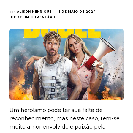
por
ALISON HENRIQUE
1 DE MAIO DE 2024
EM
DEIXE UM COMENTÁRIO
O
DUBLÊ:
AÇÃO
E
COMÉDIA
NA
MEDIDA
CERTA
PARA
CONTAR
UMA
HISTÓRIA
DE
AMOR
{CRÍTICA}
Um heroísmo pode ter sua falta de
reconhecimento, mas neste caso, tem-se
muito amor envolvido e paixão pela