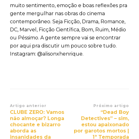
muito sentimento, emoção e boas reflexões pra
gente mergulhar nas obras do cinema
contemporâneo. Seja Ficção, Drama, Romance,
DC, Marvel, Ficção Científica, Bom, Ruim, Médio
ou Péssimo. A gente sempre vai se encontrar
por aqui pra discutir um pouco sobre tudo.
Instagram: @alisonxhenrique.
Navegação
Artigo anterior
Próximo artigo
CLUBE ZERO: Vamos
“Dead Boy
de
não almoçar? Longa
Detectives” – sim,
post
chocante e bizarro
estou apaixonado
aborda as
por garotos mortos |
insanidades da
1ª Temporada