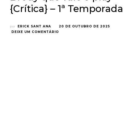
{Crítica} – 1ª Temporada
por
ERICK SANT ANA
20 DE OUTUBRO DE 2025
EM
DEIXE UM COMENTÁRIO
NINGUÉM
QUER:
A
NOVA
COMÉDIA
ROMÂNTICA
DE
KRISTEN
BELL
E
ADAM
BRODY
QUE
VALE
O
PLAY
{CRÍTICA}
–
1ª