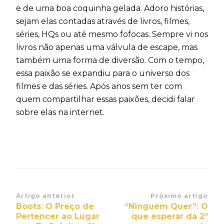
e de uma boa coquinha gelada. Adoro histórias,
sejam elas contadas através de livros, filmes,
séries, HQs ou até mesmo fofocas. Sempre vi nos
livros não apenas uma válvula de escape, mas
também uma forma de diversão. Com o tempo,
essa paixão se expandiu para o universo dos
filmes e das séries. Após anos sem ter com
quem compartilhar essas paixões, decidi falar
sobre elas na internet.
Navegação
Artigo anterior
Próximo artigo
Boots: O Preço de
“Ninguém Quer”: O
de
Pertencer ao Lugar
que esperar da 2ª