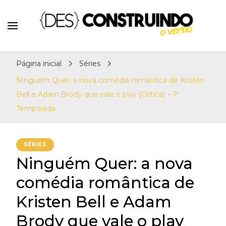
Teatro e Cinema
{Des}Construindo o
Desconstruindo a Cultura Pop há mais de 11
Verbo | Séries, Livros,
Página inicial
Séries
anos. Séries, Livros, Teatro e Cinema. Sinta-
Teatro e Cinema
se em casa! Por: Erick Sant Ana e Alison
Ninguém Quer: a nova comédia romântica de Kristen
Henrique.
Bell e Adam Brody que vale o play {Crítica} – 1ª
Temporada
SÉRIES
Ninguém Quer: a nova
comédia romântica de
Kristen Bell e Adam
Brody que vale o play