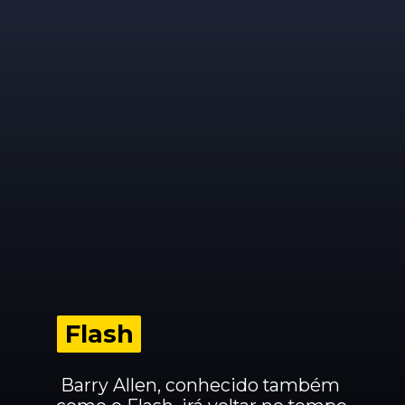
Flash
Flash
 Barry Allen, conhecido também 