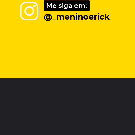
Me siga em:
Me siga em:
@_meninoerick