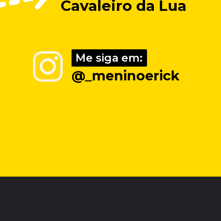
Cavaleiro da Lua
Me siga em:
Me siga em:
@_meninoerick