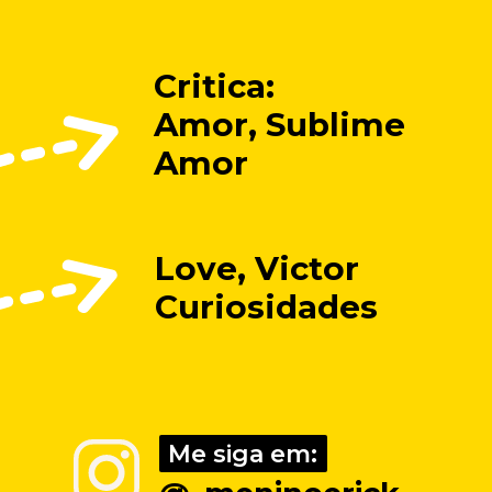
Critica:
Amor, Sublime 
Amor
Love, Victor
Curiosidades
Me siga em:
Me siga em: