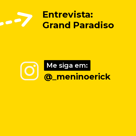
Entrevista: 
Grand Paradiso
Me siga em:
Me siga em:
@_meninoerick