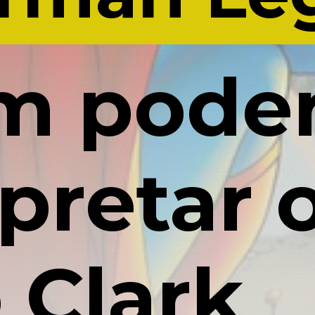
 poder
rpretar 
 Clark