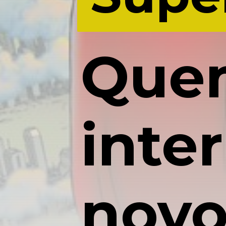
Quem
inte
novo